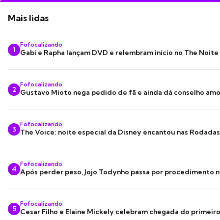
Mais lidas
Fofocalizando
1
Gabi e Rapha lançam DVD e relembram início no The Noite
Fofocalizando
2
Gustavo Mioto nega pedido de fã e ainda dá conselho am
Fofocalizando
3
The Voice: noite especial da Disney encantou nas Rodada
Fofocalizando
4
Após perder peso, Jojo Todynho passa por procedimento n
Fofocalizando
5
Cesar Filho e Elaine Mickely celebram chegada do primeir