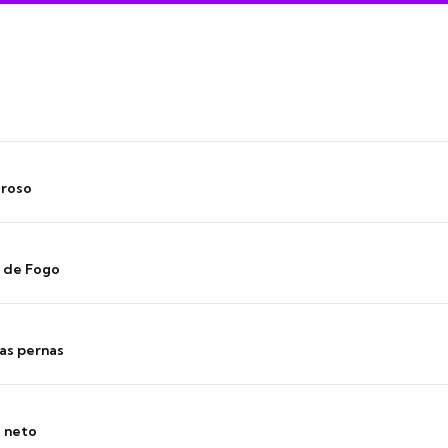
oroso
s de Fogo
as pernas
o neto