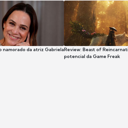
o namorado da atriz Gabriela
Review: Beast of Reincarnat
potencial da Game Freak