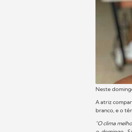
Neste domingo
A atriz compa
branco, e o tên
"O clima melho
o domingo. S