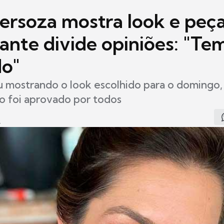
Fersoza mostra look e peç
ante divide opiniões: "Te
do"
u mostrando o look escolhido para o domingo,
o foi aprovado por todos
4