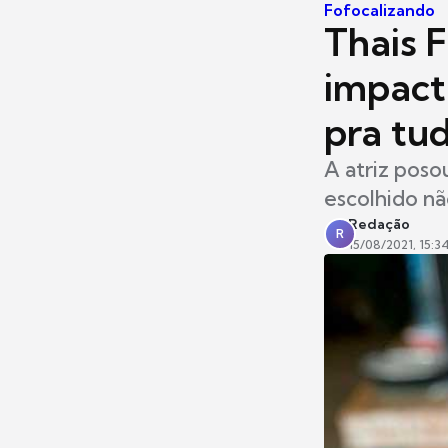
Fofocalizando
Thais 
impact
pra tu
A atriz poso
escolhido nã
Redação
R
15/08/2021, 15:3