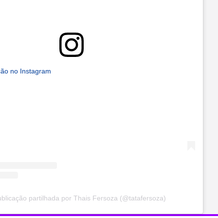
ção no Instagram
licação partilhada por Thais Fersoza (@tatafersoza)