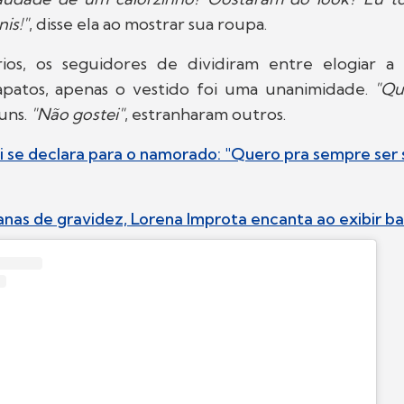
is!"
, disse ela ao mostrar sua roupa.
ios, os seguidores de dividiram entre elogiar a
apatos, apenas o vestido foi uma unanimidade.
"Qu
uns.
"Não gostei"
, estranharam outros.
 se declara para o namorado: "Quero pra sempre ser 
as de gravidez, Lorena Improta encanta ao exibir ba