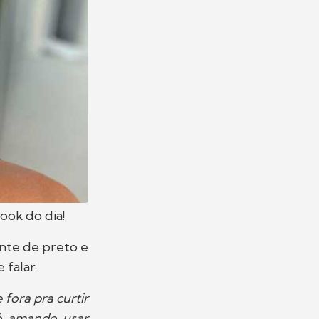
ook do dia!
nte de preto e
 falar.
fora pra curtir
ô amando usar