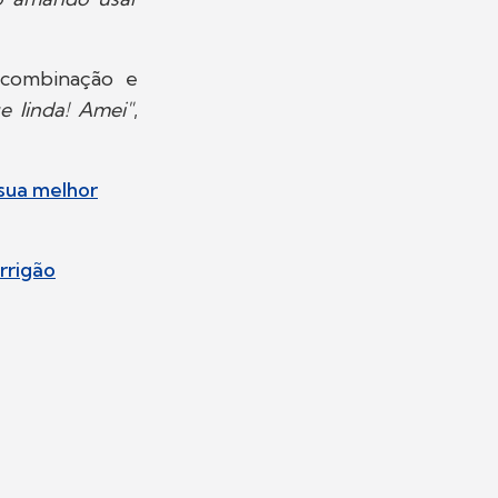
 combinação e
e linda! Amei"
,
sua melhor
rrigão