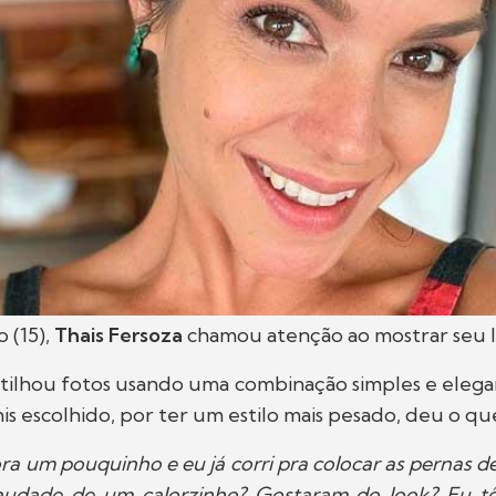
 (15),
Thais Fersoza
chamou atenção ao mostrar seu l
rtilhou fotos usando uma combinação simples e elega
is escolhido, por ter um estilo mais pesado, deu o que
ra um pouquinho e eu já corri pra colocar as pernas de 
audade de um calorzinho? Gostaram do look? Eu t