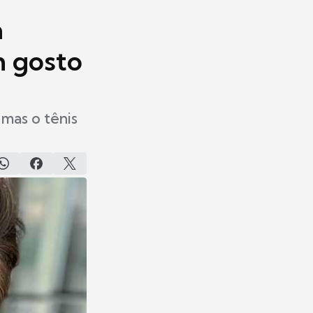
a
m gosto
 mas o tênis