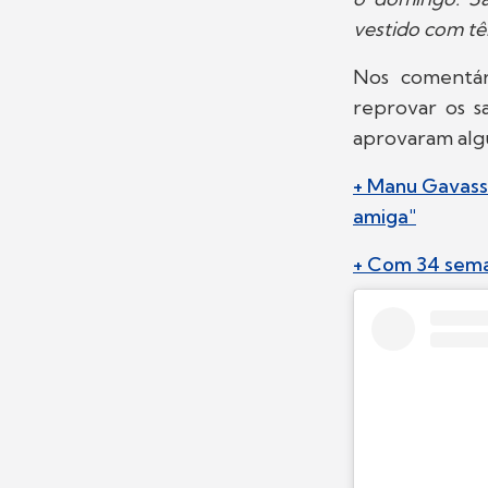
vestido com tên
Nos comentár
reprovar os s
aprovaram alg
+ Manu Gavassi
amiga"
+ Com 34 seman