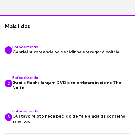
Mais lidas
Fofocalizando
1
Gabriel surpreende ao decidir se entregar à polícia
Fofocalizando
Gabi e Rapha lançam DVD e relembram início no The
2
Noite
Fofocalizando
Gustavo Mioto nega pedido de fã e ainda dá conselho
3
amoroso