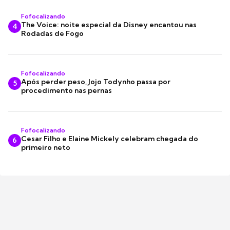
Fofocalizando
The Voice: noite especial da Disney encantou nas
4
Rodadas de Fogo
Fofocalizando
Após perder peso, Jojo Todynho passa por
5
procedimento nas pernas
Fofocalizando
Cesar Filho e Elaine Mickely celebram chegada do
6
primeiro neto