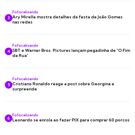
Fofocalizando
Ary Mirelle mostra detalhes da festa de João Gomes
3
nas redes
Fofocalizando
SBT e Warner Bros. Pictures lançam pegadinha de "O Fim
4
da Rua"
Fofocalizando
Cristiano Ronaldo reage a post sobre Georgina e
5
surpreende
Fofocalizando
6
Leonardo se enrola ao fazer PIX para comprar 60 porcos