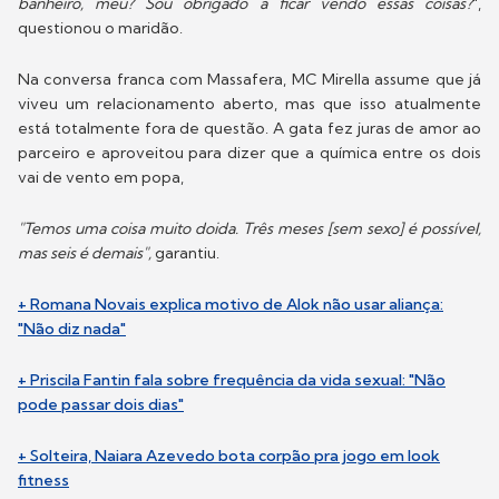
banheiro, meu? Sou obrigado a ficar vendo essas coisas?
",
questionou o maridão.
Na conversa franca com Massafera, MC Mirella assume que já
viveu um relacionamento aberto, mas que isso atualmente
está totalmente fora de questão. A gata fez juras de amor ao
parceiro e aproveitou para dizer que a química entre os dois
vai de vento em popa,
"Temos uma coisa muito doida. Três meses [sem sexo] é possível,
mas seis é demais",
garantiu.
+ Romana Novais explica motivo de Alok não usar aliança:
"Não diz nada"
+ Priscila Fantin fala sobre frequência da vida sexual: "Não
pode passar dois dias"
+ Solteira, Naiara Azevedo bota corpão pra jogo em look
fitness