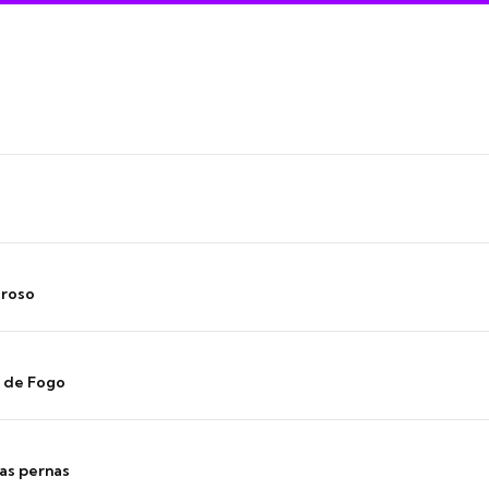
oroso
s de Fogo
as pernas