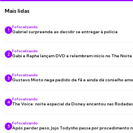
Mais lidas
Fofocalizando
1
Gabriel surpreende ao decidir se entregar à polícia
Fofocalizando
2
Gabi e Rapha lançam DVD e relembram início no The Noite
Fofocalizando
3
Gustavo Mioto nega pedido de fã e ainda dá conselho am
Fofocalizando
4
The Voice: noite especial da Disney encantou nas Rodada
Fofocalizando
5
Após perder peso, Jojo Todynho passa por procedimento n