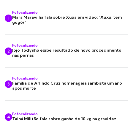
Fofocalizando
Mara Maravilha fala sobre Xuxa em vídeo: "Xuxu, tem
1
gogó?"
Fofocalizando
Jojo Todynho exibe resultado de novo procedimento
2
nas pernas
Fofocalizando
Família de Arlindo Cruz homenageia sambista um ano
3
após morte
Fofocalizando
4
Tainá Militão fala sobre ganho de 10 kg na gravidez