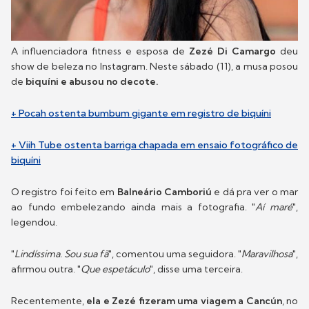
A influenciadora fitness e esposa de
Zezé Di Camargo
deu
show de beleza no Instagram. Neste sábado (11), a musa posou
de
biquíni e abusou no decote.
+ Pocah ostenta bumbum gigante em registro de biquíni
+ Viih Tube ostenta barriga chapada em ensaio fotográfico de
biquíni
O registro foi feito em
Balneário Camboriú
e dá pra ver o mar
ao fundo embelezando ainda mais a fotografia. "
Aí maré
",
legendou.
"
Lindíssima. Sou sua fã
", comentou uma seguidora. "
Maravilhosa
",
afirmou outra. "
Que espetáculo
", disse uma terceira.
Recentemente,
ela e Zezé fizeram uma viagem a Cancún
, no