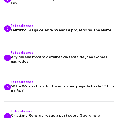
Levi
Fofocalizando
3
Lailtinho Brega celebra 35 anos e projetos no The Noite
Fofocalizando
Ary Mirelle mostra detalhes da festa de João Gomes
4
nas redes
Fofocalizando
SBT e Warner Bros. Pictures lançam pegadinha de "O Fim
5
da Rua"
Fofocalizando
Cristiano Ronaldo reage a post sobre Georgina e
6