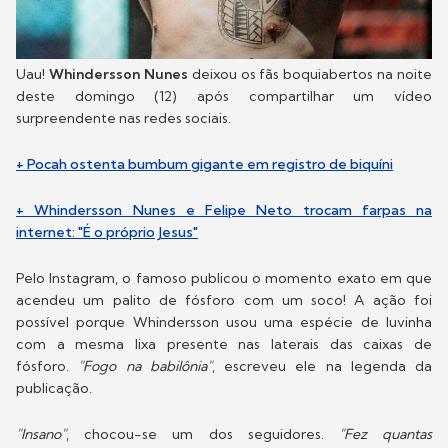
Uau!
Whindersson Nunes
deixou os fãs boquiabertos na noite
deste domingo (12) após compartilhar um vídeo
surpreendente nas redes sociais.
+ Pocah ostenta bumbum gigante em registro de biquíni
+ Whindersson Nunes e Felipe Neto trocam farpas na
internet: "É o próprio Jesus"
Pelo Instagram, o famoso publicou o momento exato em que
acendeu um palito de fósforo com um soco! A ação foi
possível porque Whindersson usou uma espécie de luvinha
com a mesma lixa presente nas laterais das caixas de
fósforo.
"Fogo na babilônia"
, escreveu ele na legenda da
publicação.
"Insano"
, chocou-se um dos seguidores.
"Fez quantas