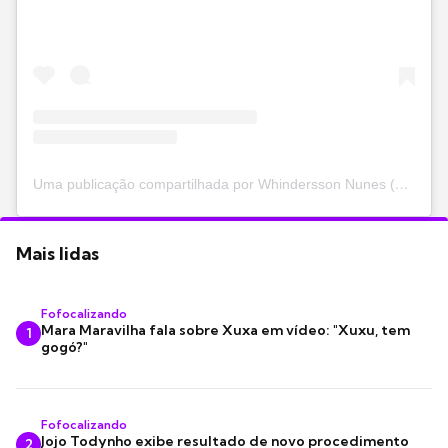
Uma publicação compartilhada por Whindersson Nunes (@whinderssonnunes)
Mais lidas
Fofocalizando
Mara Maravilha fala sobre Xuxa em vídeo: "Xuxu, tem
1
gogó?"
Fofocalizando
Jojo Todynho exibe resultado de novo procedimento
2