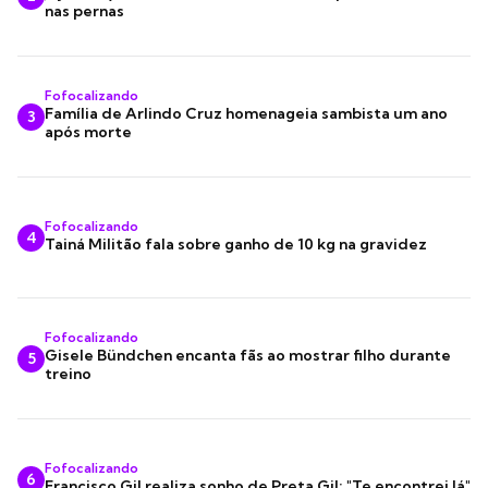
nas pernas
Fofocalizando
Família de Arlindo Cruz homenageia sambista um ano
3
após morte
Fofocalizando
4
Tainá Militão fala sobre ganho de 10 kg na gravidez
Fofocalizando
Gisele Bündchen encanta fãs ao mostrar filho durante
5
treino
Fofocalizando
6
Francisco Gil realiza sonho de Preta Gil: "Te encontrei lá"