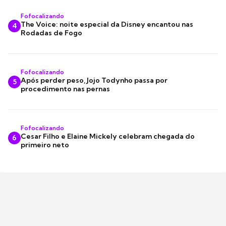
Fofocalizando
The Voice: noite especial da Disney encantou nas
4
Rodadas de Fogo
Fofocalizando
Após perder peso, Jojo Todynho passa por
5
procedimento nas pernas
Fofocalizando
Cesar Filho e Elaine Mickely celebram chegada do
6
primeiro neto