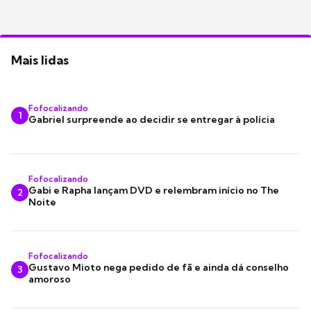
Mais lidas
Fofocalizando
1
Gabriel surpreende ao decidir se entregar à polícia
Fofocalizando
Gabi e Rapha lançam DVD e relembram início no The
2
Noite
Fofocalizando
Gustavo Mioto nega pedido de fã e ainda dá conselho
3
amoroso