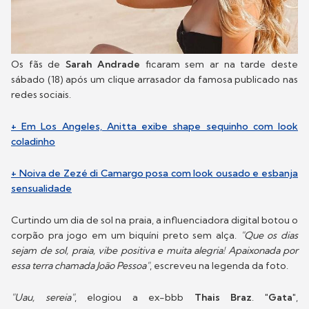
Os fãs de
Sarah Andrade
ficaram sem ar na tarde deste
sábado (18) após um clique arrasador da famosa publicado nas
redes sociais.
+ Em Los Angeles, Anitta exibe shape sequinho com look
coladinho
+ Noiva de Zezé di Camargo posa com look ousado e esbanja
sensualidade
Curtindo um dia de sol na praia, a influenciadora digital botou o
corpão pra jogo em um biquíni preto sem alça.
"Que os dias
sejam de sol, praia, vibe positiva e muita alegria! Apaixonada por
essa terra chamada João Pessoa"
, escreveu na legenda da foto.
"Uau, sereia"
, elogiou a ex-bbb
Thais Braz
.
"Gata"
,