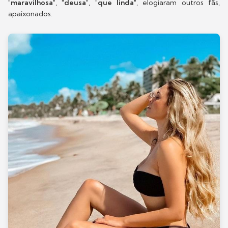
"maravilhosa"
,
"deusa"
,
"que linda"
, elogiaram outros fãs,
apaixonados.