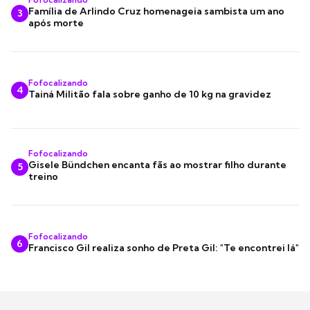
Família de Arlindo Cruz homenageia sambista um ano
3
após morte
Fofocalizando
4
Tainá Militão fala sobre ganho de 10 kg na gravidez
Fofocalizando
Gisele Bündchen encanta fãs ao mostrar filho durante
5
treino
Fofocalizando
6
Francisco Gil realiza sonho de Preta Gil: "Te encontrei lá"