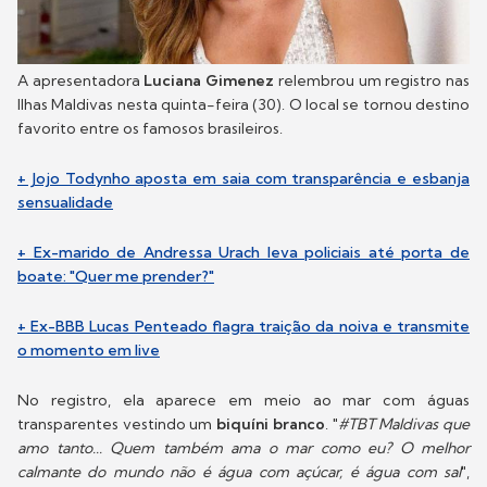
A apresentadora
Luciana Gimenez
relembrou um registro nas
Ilhas Maldivas nesta quinta-feira (30). O local se tornou destino
favorito entre os famosos brasileiros.
+ Jojo Todynho aposta em saia com transparência e esbanja
sensualidade
+ Ex-marido de Andressa Urach leva policiais até porta de
boate: "Quer me prender?"
+ Ex-BBB Lucas Penteado flagra traição da noiva e transmite
o momento em live
No registro, ela aparece em meio ao mar com águas
transparentes vestindo um
biquíni branco
. "
#TBT Maldivas que
amo tanto... Quem também ama o mar como eu? O melhor
calmante do mundo não é água com açúcar, é água com sal
",