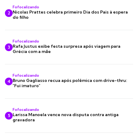
Fofocalizando
Nicolas Prattes celebra primeiro Dia dos Pais à espera
2
do filho
Fofocalizando
Rafa Justus exibe festa surpresa após viagem para
3
Grécia com a mãe
Fofocalizando
Bruno Gagliasso recua após polêmica com drive-thru:
4
"Fui imaturo"
Fofocalizando
Larissa Manoela vence nova disputa contra antiga
5
gravadora