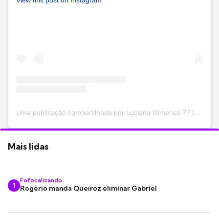
View this post on Instagram
Uma publicação compartilhada por Luciana Gimenez ?? (@lucianagimenez)
Mais lidas
Fofocalizando
1
Rogério manda Queiroz eliminar Gabriel