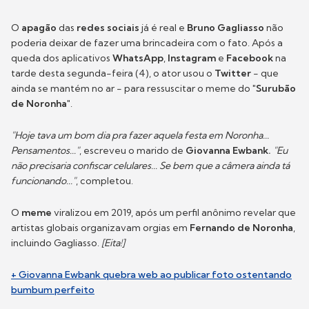
O
apagão
das
redes sociais
já é real e
Bruno Gagliasso
não
poderia deixar de fazer uma brincadeira com o fato. Após a
queda dos aplicativos
WhatsApp
,
Instagram
e
Facebook
na
tarde desta segunda-feira (4), o ator usou o
Twitter
- que
ainda se mantém no ar - para ressuscitar o meme do
"Surubão
de Noronha"
.
"Hoje tava um bom dia pra fazer aquela festa em Noronha...
Pensamentos..."
, escreveu o marido de
Giovanna Ewbank.
"Eu
não precisaria confiscar celulares... Se bem que a câmera ainda tá
funcionando..."
, completou.
O
meme
viralizou em 2019, após um perfil anônimo revelar que
artistas globais organizavam orgias em
Fernando de Noronha
,
incluindo Gagliasso.
[Eita!]
+ Giovanna Ewbank quebra web ao publicar foto ostentando
bumbum perfeito