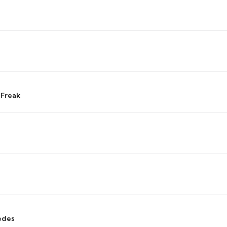
 Freak
edes