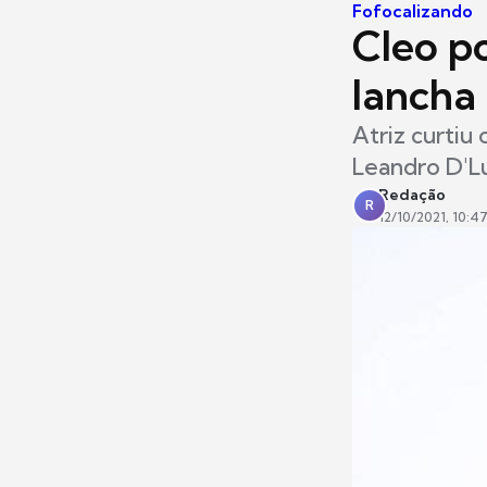
Fofocalizando
Cleo po
lancha
Atriz curtiu
Leandro D'L
Redação
R
12/10/2021, 10:4