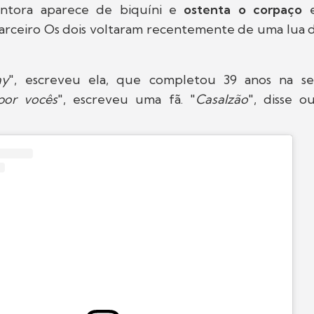
antora aparece de biquíni e
ostenta o corpaço
e
arceiro Os dois voltaram recentemente de uma lua de
ay
", escreveu ela, que completou 39 anos na se
por vocês
", escreveu uma fã. "
Casalzão
", disse o