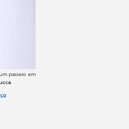
 um passeio em
ucca
.
ico