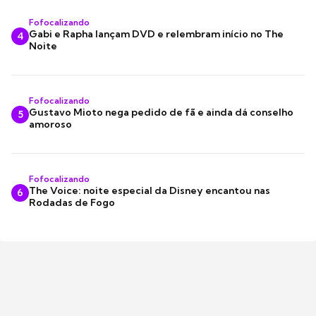
Fofocalizando
Gabi e Rapha lançam DVD e relembram início no The
4
Noite
Fofocalizando
Gustavo Mioto nega pedido de fã e ainda dá conselho
5
amoroso
Fofocalizando
The Voice: noite especial da Disney encantou nas
6
Rodadas de Fogo