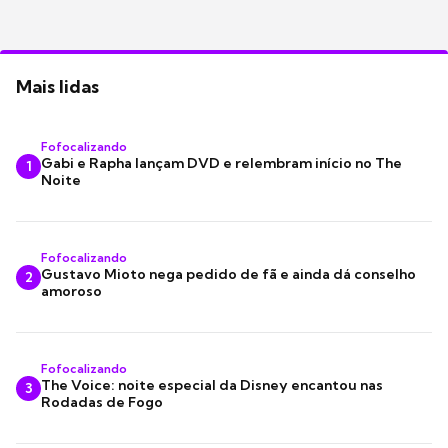
Mais lidas
Fofocalizando
Gabi e Rapha lançam DVD e relembram início no The
1
Noite
Fofocalizando
Gustavo Mioto nega pedido de fã e ainda dá conselho
2
amoroso
Fofocalizando
The Voice: noite especial da Disney encantou nas
3
Rodadas de Fogo