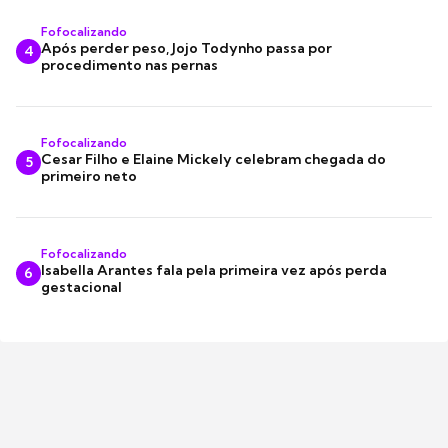
Fofocalizando
Após perder peso, Jojo Todynho passa por
4
procedimento nas pernas
Fofocalizando
Cesar Filho e Elaine Mickely celebram chegada do
5
primeiro neto
Fofocalizando
Isabella Arantes fala pela primeira vez após perda
6
gestacional