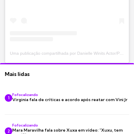
Uma publicação compartilhada por Danielle Winits Actor/Producer (@lawinits)
Mais lidas
Fofocalizando
1
Virginia fala de críticas e acordo após reatar com Vini Jr
Fofocalizando
Mara Maravilha fala sobre Xuxa em vídeo: "Xuxu, tem
2