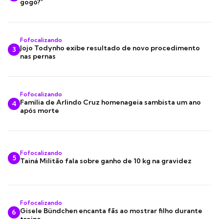
gogó?"
Fofocalizando
Jojo Todynho exibe resultado de novo procedimento
3
nas pernas
Fofocalizando
Família de Arlindo Cruz homenageia sambista um ano
4
após morte
Fofocalizando
5
Tainá Militão fala sobre ganho de 10 kg na gravidez
Fofocalizando
Gisele Bündchen encanta fãs ao mostrar filho durante
6