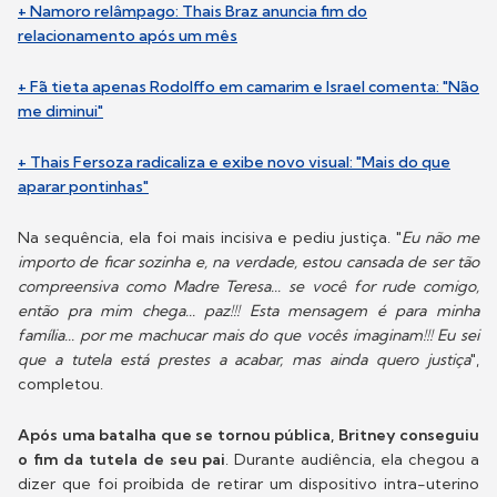
+ Namoro relâmpago: Thais Braz anuncia fim do
relacionamento após um mês
+ Fã tieta apenas Rodolffo em camarim e Israel comenta: "Não
me diminui"
+ Thais Fersoza radicaliza e exibe novo visual: "Mais do que
aparar pontinhas"
Na sequência, ela foi mais incisiva e pediu justiça. "
Eu não me
importo de ficar sozinha e, na verdade, estou cansada de ser tão
compreensiva como Madre Teresa... se você for rude comigo,
então pra mim chega... paz!!! Esta mensagem é para minha
família... por me machucar mais do que vocês imaginam!!! Eu sei
que a tutela está prestes a acabar, mas ainda quero justiça
",
completou.
Após uma batalha que se tornou pública, Britney conseguiu
o fim da tutela de seu pai
. Durante audiência, ela chegou a
dizer que foi proibida de retirar um dispositivo intra-uterino