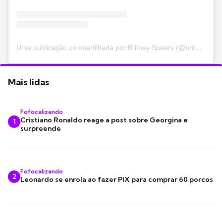
Uma publicação compartilhada por Britney Spears (@britneyspears)
Mais lidas
Fofocalizando
Cristiano Ronaldo reage a post sobre Georgina e
1
surpreende
Fofocalizando
2
Leonardo se enrola ao fazer PIX para comprar 60 porcos