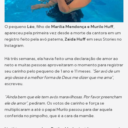
O pequeno
Léo
, filho de
Marilia Mendonça e Murilo Huff
,
apareceu pela primeira vez desde a morte da cantora em um
registro feito pela avó paterna,
Zaida Huff
em seus Stories no
Instagram.
Há três semanas, ela havia feito uma declaração de amor ao
neto e muitas pessoas aproveitaram o momento para registrar
seu carinho pelo pequeno de 1 ano e 11 meses.
"Ser avó de um
anjo desse é a melhor forma de Deus me dizer que me ama"
,
escreveu.
"Ainda bem que ele tem avós maravilhosas. Por favor preencham
ele de amor"
, pediram. Os votos de carinho e força se
multiplicaram a até o papai Murilo passou para dar aquela
conferida no pimpolho, que é a cara da mamãe.