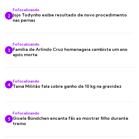
Fofocalizando
Jojo Todynho exibe resultado de novo procedimento
2
nas pernas
Fofocalizando
Família de Arlindo Cruz homenageia sambista um ano
3
após morte
Fofocalizando
4
Tainá Militão fala sobre ganho de 10 kg na gravidez
Fofocalizando
Gisele Bündchen encanta fãs ao mostrar filho durante
5
treino