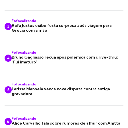
Fofocalizando
Rafa Justus exibe festa surpresa após viagem para
3
Grécia com a mãe
Fofocalizando
Bruno Gagliasso recua após polêmica com drive-thru:
4
"Fui imaturo"
Fofocalizando
Larissa Manoela vence nova disputa contra antiga
5
gravadora
Fofocalizando
6
Alice Carvalho fala sobre rumores de affair com Anitta