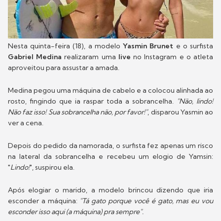
Nesta quinta-feira (18), a modelo
Yasmin Brunet
e o surfista
Gabriel Medina
realizaram uma
live
no Instagram e o atleta
aproveitou para assustar a amada.
Medina pegou uma máquina de cabelo e a colocou alinhada ao
rosto, fingindo que ia raspar toda a sobrancelha.
"Não, lindo!
Não faz isso! Sua sobrancelha não, por favor!"
, disparou Yasmin ao
ver a cena.
Depois do pedido da namorada, o surfista fez apenas um risco
na lateral da sobrancelha e recebeu um elogio de Yamsin:
"
Lindo!
", suspirou ela.
Após elogiar o marido, a modelo brincou dizendo que iria
esconder a máquina:
"Tá gato porque você é gato, mas eu vou
esconder isso aqui (a máquina) pra sempre".