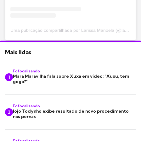
Uma publicação compartilhada por Larissa Manoela (@larissamanoela)
Mais lidas
Fofocalizando
Mara Maravilha fala sobre Xuxa em vídeo: "Xuxu, tem
1
gogó?"
Fofocalizando
Jojo Todynho exibe resultado de novo procedimento
2
nas pernas
Fofocalizando