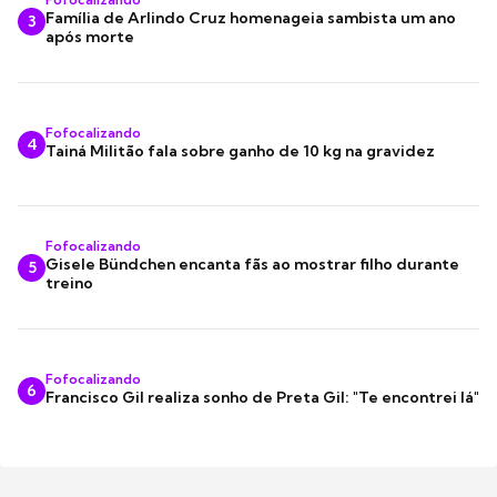
Família de Arlindo Cruz homenageia sambista um ano
3
após morte
Fofocalizando
4
Tainá Militão fala sobre ganho de 10 kg na gravidez
Fofocalizando
Gisele Bündchen encanta fãs ao mostrar filho durante
5
treino
Fofocalizando
6
Francisco Gil realiza sonho de Preta Gil: "Te encontrei lá"