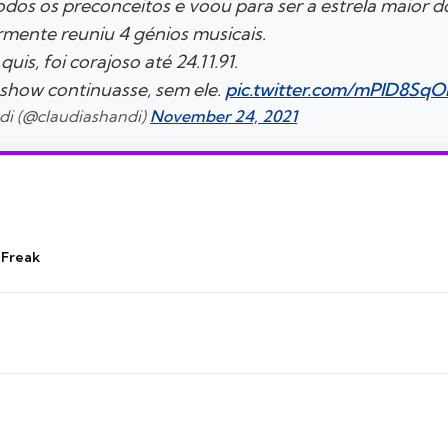
dos os preconceitos e voou para ser a estrela maior 
rmente reuniu 4 génios musicais.
uis, foi corajoso até 24.11.91.
 show continuasse, sem ele.
pic.twitter.com/mPlD8SqO
ndi (@claudiashandi)
November 24, 2021
 Freak