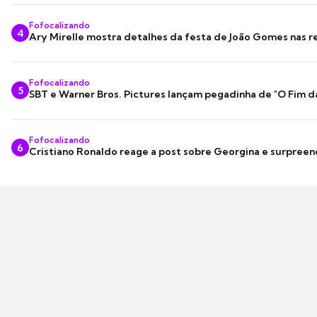
Fofocalizando
4
Ary Mirelle mostra detalhes da festa de João Gomes nas r
Fofocalizando
5
SBT e Warner Bros. Pictures lançam pegadinha de "O Fim d
Fofocalizando
6
Cristiano Ronaldo reage a post sobre Georgina e surpree