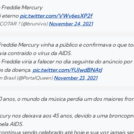
 Freddie Mercury
é eterno
pic.twitter.com/VWv6esXP2f
| ACOTAR ? (@bruniivis)
November 24, 2021
Freddie Mercury vinha a público e confirmava o que t
ia contraído o vírus da AIDS.
 Freddie viria a falecer no dia seguinte do anúncio por
s da doença.
pic.twitter.com/fUJwdBNAtJ
n Brasil (@PortalQueen)
November 23, 2021
0 anos, o mundo da música perdia um dos maiores fro
cury nos deixava aos 45 anos, devido a uma broncop
pela AIDS.
continua sendo celebrado até hoje e sua voz jamais se