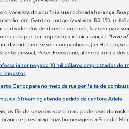
e o vocalista deixou foi a sua recheada
herança
. Boa 
 mansão em Garden Lodge (avaliada R$ 150 milhõ
ros dividendos de direitos autorais, ficaram para s
conhecida por ter inspirado a icônica canção
"Love of
am divididos entre seu companheiro, Jim Hutton; seu
sistente pessoal, Peter Freestone; além da irmã e dos pa
onfessa já ter pegado 10 mil dólares emprestados de t
ar impostos
erto Carlos para no meio da rua por falta de combust
música: Streaming atende pedido da cantora Adele
ais, os fãs de uma das vozes mais poderosas do
rock
m branco e prestaram suas homenagens a Freedie Merc