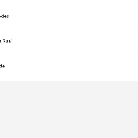
edes
a Rua"
nde