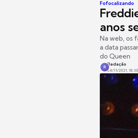
Fofocalizando
Freddi
anos s
Na web, os f
a data passa
do Queen
Redação
R
24/11/2021, 18:3