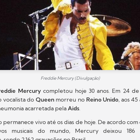
Freddie Mercury (Divulgação)
reddie Mercury
completou hoje 30 anos. Em 24 d
o vocalista do
Queen
morreu no
Reino Unido
, aos 45
eumonia acarretada pela
Aids
.
 permanece vivo até os dias de hoje. De acordo com
rvos musicais do mundo, Mercury deixou 186 
, sendo 2.162 gravações no Brasil.