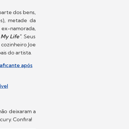
parte dos bens,
es), metade da
ua ex-namorada,
 My Life"
. Seus
 cozinheiro Joe
is do artista.
raficante após
ível
não deixaram a
ury. Confira!