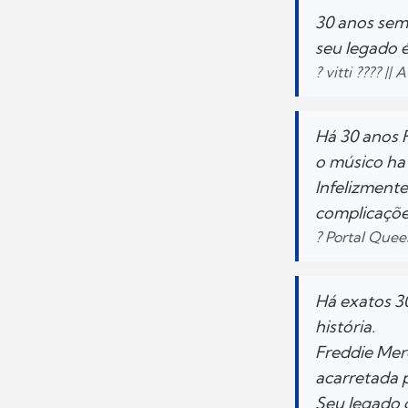
30 anos sem
seu legado 
? vitti ???? |
Há 30 anos 
o músico hav
Infelizmente
complicaçõe
? Portal Quee
Há exatos 3
história.
Freddie Mer
acarretada 
Seu legado 