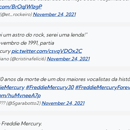
r.com/BrOqJWIzgP
 (@et_rockeiro)
November 24, 2021
i um astro do rock, serei uma lenda!"
vembro de 1991, partia
rcury
pic.twitter.com/csvqVDOx2C
ciano (@cristinafelici6)
November 24, 2021
30 anos da morte de um dos maiores vocalistas da histó
ieMercury
#FreddieMercury30
#FreddieMercuryForev
.com/huMvneeA7p
 ??? (@Sgarabotto2)
November 24, 2021
 Freddie Mercury.