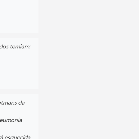
odos temiam:
ntmans da
neumonia
rá esquecida