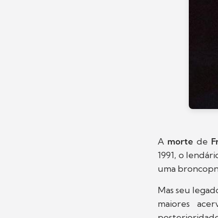
A
morte
de
F
1991, o lendári
uma broncopn
Mas seu legado
maiores ace
posterioridade