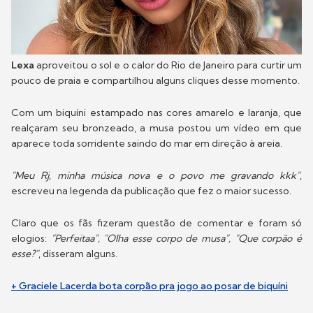
Lexa
aproveitou o sol e o calor do Rio de Janeiro para curtir um
pouco de praia e compartilhou alguns cliques desse momento.
Com um biquíni estampado nas cores amarelo e laranja, que
realçaram seu bronzeado, a musa postou um vídeo em que
aparece toda sorridente saindo do mar em direção à areia.
"Meu Rj, minha música nova e o povo me gravando kkk"
,
escreveu na legenda da publicação que fez o maior sucesso.
Claro que os fãs fizeram questão de comentar e foram só
elogios:
"Perfeitaa", "Olha esse corpo de musa", "Que corpão é
esse?"
, disseram alguns.
+ Graciele Lacerda bota corpão pra jogo ao posar de biquíni