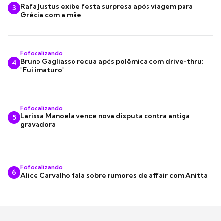
Rafa Justus exibe festa surpresa após viagem para
3
Grécia com a mãe
Fofocalizando
Bruno Gagliasso recua após polêmica com drive-thru:
4
"Fui imaturo"
Fofocalizando
Larissa Manoela vence nova disputa contra antiga
5
gravadora
Fofocalizando
6
Alice Carvalho fala sobre rumores de affair com Anitta