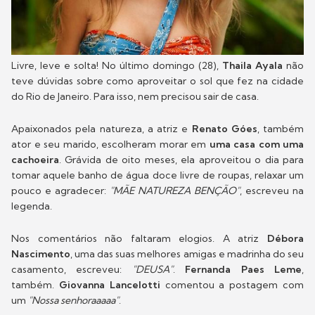
Livre, leve e solta! No último domingo (28),
Thaila Ayala
não
teve dúvidas sobre como aproveitar o sol que fez na cidade
do Rio de Janeiro. Para isso, nem precisou sair de casa.
Apaixonados pela natureza, a atriz e
Renato Góes
, também
ator e seu marido, escolheram morar em
uma casa com uma
cachoeira
. Grávida de oito meses, ela aproveitou o dia para
tomar aquele banho de água doce livre de roupas, relaxar um
pouco e agradecer:
"MÃE NATUREZA BENÇÃO"
, escreveu na
legenda.
Nos comentários não faltaram elogios. A atriz
Débora
Nascimento
, uma das suas melhores amigas e madrinha do seu
casamento, escreveu:
"DEUSA"
.
Fernanda Paes Leme
,
também.
Giovanna Lancelotti
comentou a postagem com
um
"Nossa senhoraaaaa"
.