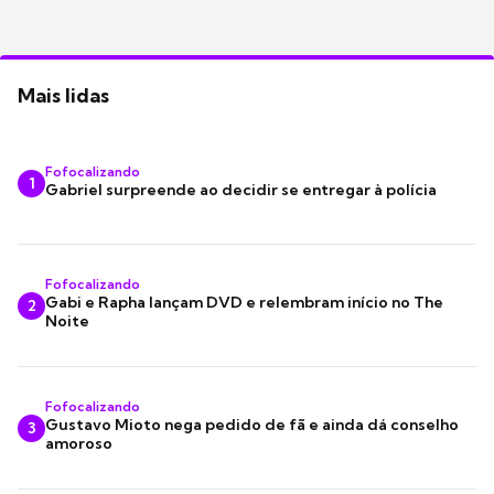
Mais lidas
Fofocalizando
1
Gabriel surpreende ao decidir se entregar à polícia
Fofocalizando
Gabi e Rapha lançam DVD e relembram início no The
2
Noite
Fofocalizando
Gustavo Mioto nega pedido de fã e ainda dá conselho
3
amoroso