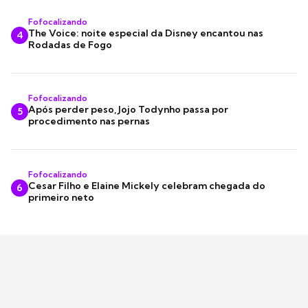
Fofocalizando
The Voice: noite especial da Disney encantou nas
4
Rodadas de Fogo
Fofocalizando
Após perder peso, Jojo Todynho passa por
5
procedimento nas pernas
Fofocalizando
Cesar Filho e Elaine Mickely celebram chegada do
6
primeiro neto