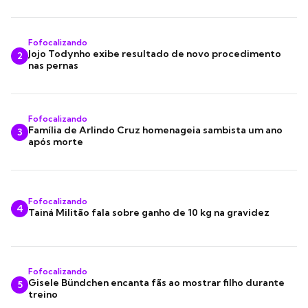
Fofocalizando
Jojo Todynho exibe resultado de novo procedimento
2
nas pernas
Fofocalizando
Família de Arlindo Cruz homenageia sambista um ano
3
após morte
Fofocalizando
4
Tainá Militão fala sobre ganho de 10 kg na gravidez
Fofocalizando
Gisele Bündchen encanta fãs ao mostrar filho durante
5
treino