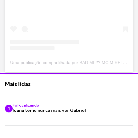
Uma publicação compartilhada por BAD MI ?? MC MIRELLA (@mirella)
Mais lidas
Fofocalizando
1
Joana teme nunca mais ver Gabriel