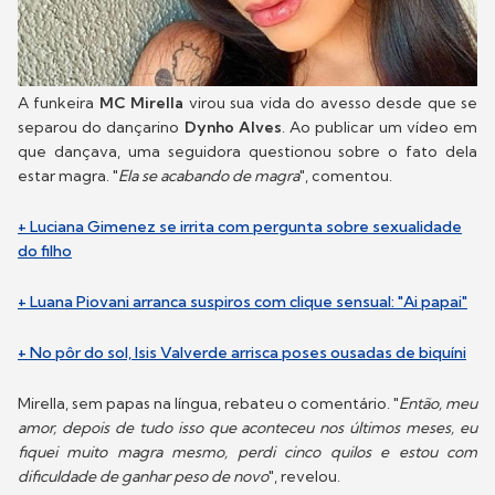
A funkeira
MC Mirella
virou sua vida do avesso desde que se
separou do dançarino
Dynho Alves
. Ao publicar um vídeo em
que dançava, uma seguidora questionou sobre o fato dela
estar magra. "
Ela se acabando de magra
", comentou.
+ Luciana Gimenez se irrita com pergunta sobre sexualidade
do filho
+ Luana Piovani arranca suspiros com clique sensual: "Ai papai"
+ No pôr do sol, Isis Valverde arrisca poses ousadas de biquíni
Mirella, sem papas na língua, rebateu o comentário. "
Então, meu
amor, depois de tudo isso que aconteceu nos últimos meses, eu
fiquei muito magra mesmo, perdi cinco quilos e estou com
dificuldade de ganhar peso de novo
", revelou.