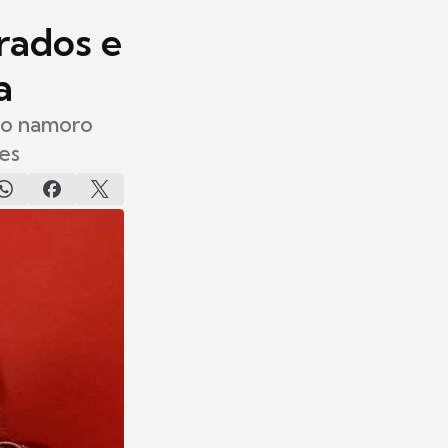
rados e
a
 o namoro
es