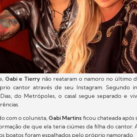
e,
Gabi e Tierry
não reataram o namoro no último di
prio cantor através de seu Instagram. Segundo 
o Dias, do Metrópoles, o casal segue separado e v
rências.
o com o colunista,
Gabi Martins
ficou chateada após 
ormação de que ela teria ciúmes da filha do cantor.
 os boatos foram espalhados pelo próprio namorado.