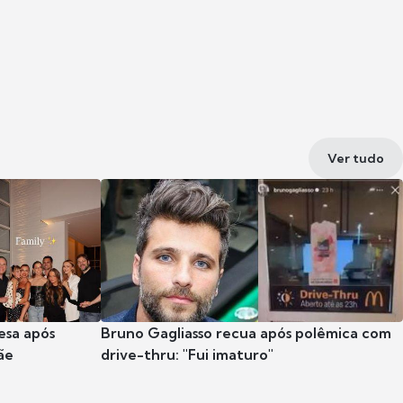
Ver tudo
esa após
Bruno Gagliasso recua após polêmica com
ãe
drive-thru: "Fui imaturo"