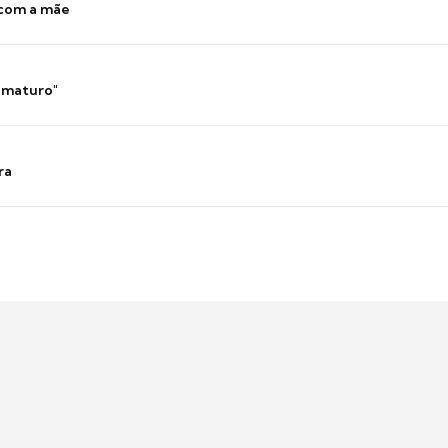
 com a mãe
 imaturo"
ra