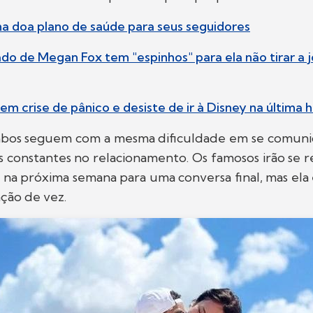
a doa plano de saúde para seus seguidores
ado de Megan Fox tem "espinhos" para ela não tirar a j
em crise de pânico e desiste de ir à Disney na última 
mbos seguem com a mesma dificuldade em se comuni
s constantes no relacionamento. Os famosos irão se 
 na próxima semana para uma conversa final, mas ela 
ação de vez.