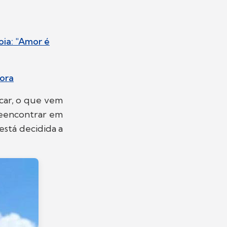
oia: "Amor é
hora
car, o que vem
reencontrar em
está decidida a