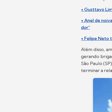
+ Gusttavo Lim
+ Anel de noiv
dor"
+ Felipe Neto t
Além disso, a
gerando briga
São Paulo (SP)
terminar a rel