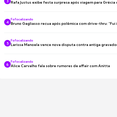
3
Rafa Justus exibe festa surpresa após viagem para Grécia
Fofocalizando
4
Bruno Gagliasso recua após polêmica com drive-thru: "Fui
Fofocalizando
5
Larissa Manoela vence nova disputa contra antiga gravado
Fofocalizando
6
Alice Carvalho fala sobre rumores de affair com Anitta