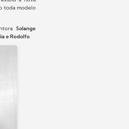
oto toda modelo
antora
Solange
lia e Rodolfo
.