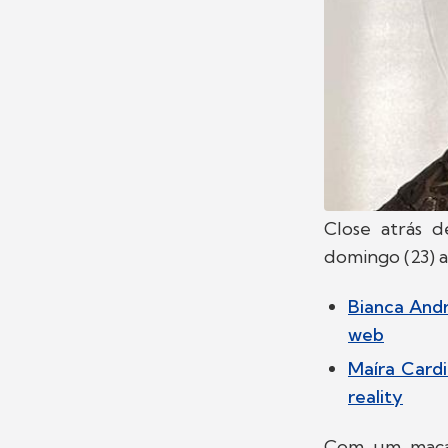
Close atrás d
domingo (23) a
Bianca Andr
web
Maíra Cardi
reality
Com um macac