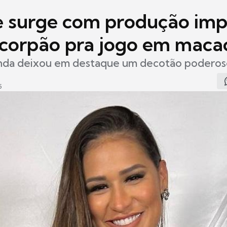
 surge com produção imp
 corpão pra jogo em maca
inda deixou em destaque um decotão podero
5