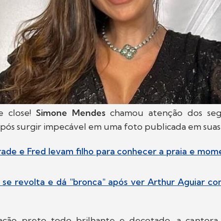
e close!
Simone Mendes
chamou atenção dos seg
pós surgir impecável em uma foto publicada em suas r
ade e Fred levam filho para conhecer a praia e mom
 se revolta e dá "bronca" após ver Arthur Aguiar 
ão preto todo brilhante e decotado, a cantora 