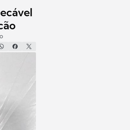
ecável
cão
so