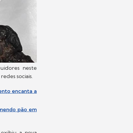
uidores neste
edes sociais.
ento encanta a
comendo pão em
exibiu a nova