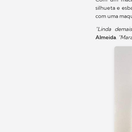
silhueta e esb
com uma maqui
"Linda demais
Almeida
.
"Mara