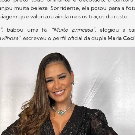
anjou muita beleza. Sorridente, ela posou para a f
agem que valorizou ainda mais os traços do rosto.
"
, babou uma fã.
"Muito princesa"
, elogiou a c
vilhosa"
, escreveu o perfil oficial da dupla
Maria Cecí