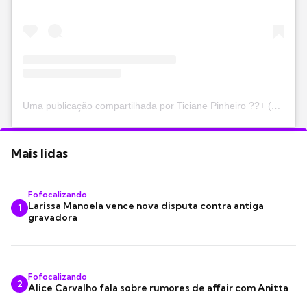
Uma publicação compartilhada por Ticiane Pinheiro ??+ (@ticipinheiro)
Mais lidas
Fofocalizando
Larissa Manoela vence nova disputa contra antiga
1
gravadora
Fofocalizando
2
Alice Carvalho fala sobre rumores de affair com Anitta