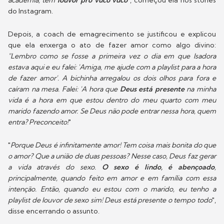
academia, tem
louvor pro vuco vuco
", começou ela nos stories
do Instagram.
Depois, a coach de emagrecimento se justificou e explicou
que ela enxerga o ato de fazer amor como algo divino:
"Lembro como se fosse a primeira vez o dia em que Isadora
estava aqui e eu falei: 'Amiga, me ajude com a playlist para a hora
de fazer amor'. A bichinha arregalou os dois olhos para fora e
caíram na mesa. Falei: 'A hora que
Deus está presente
na minha
vida é a hora em que estou dentro do meu quarto com meu
marido fazendo amor. Se Deus não pode entrar nessa hora, quem
entra? Preconceito!
"
"
Porque Deus é infinitamente amor! Tem coisa mais bonita do que
o amor? Que a união de duas pessoas? Nesse caso, Deus faz gerar
a vida através do sexo.
O sexo é lindo, é abençoado
,
principalmente, quando feito em amor e em família com essa
intenção. Então, quando eu estou com o marido, eu tenho a
playlist de louvor de sexo sim! Deus está presente o tempo todo
",
disse encerrando o assunto.