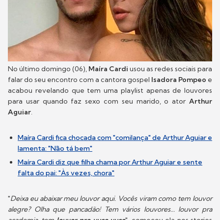
No último domingo (06),
Maíra Cardi
usou as redes sociais para
falar do seu encontro com a cantora gospel
Isadora Pompeo
e
acabou revelando que tem uma playlist apenas de louvores
para usar quando faz sexo com seu marido, o ator
Arthur
Aguiar
.
Maíra Cardi fica chocada com "comilança" de Arthur Aguiar e
lamenta: "Não tá bem"
Maíra Cardi diz que filha chama por Arthur Aguiar e sente
falta do pai: "Às vezes, chora"
"
Deixa eu abaixar meu louvor aqui. Vocês viram como tem louvor
alegre? Olha que pancadão! Tem vários louvores... louvor pra