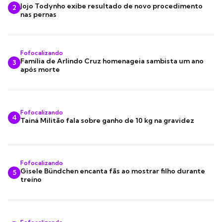
Jojo Todynho exibe resultado de novo procedimento
2
nas pernas
Fofocalizando
Família de Arlindo Cruz homenageia sambista um ano
3
após morte
Fofocalizando
4
Tainá Militão fala sobre ganho de 10 kg na gravidez
Fofocalizando
Gisele Bündchen encanta fãs ao mostrar filho durante
5
treino