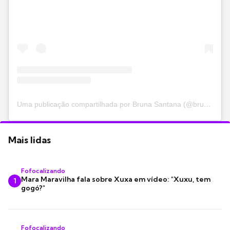
Uma publicação compartilhada por Bruna Santana (@brusantanareal)
Mais lidas
Fofocalizando
Mara Maravilha fala sobre Xuxa em vídeo: "Xuxu, tem
1
gogó?"
Fofocalizando