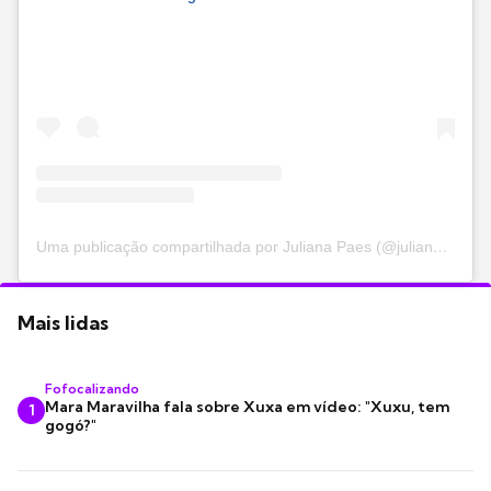
Uma publicação compartilhada por Juliana Paes (@julianapaes)
Mais lidas
Fofocalizando
Mara Maravilha fala sobre Xuxa em vídeo: "Xuxu, tem
1
gogó?"