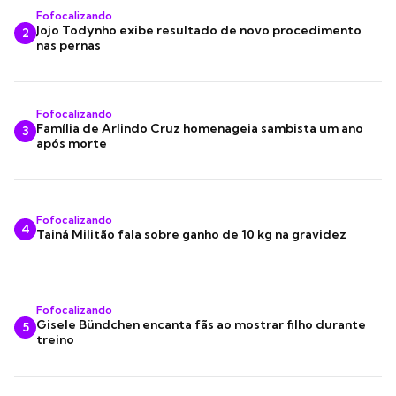
Fofocalizando
Jojo Todynho exibe resultado de novo procedimento
2
nas pernas
Fofocalizando
Família de Arlindo Cruz homenageia sambista um ano
3
após morte
Fofocalizando
4
Tainá Militão fala sobre ganho de 10 kg na gravidez
Fofocalizando
Gisele Bündchen encanta fãs ao mostrar filho durante
5
treino