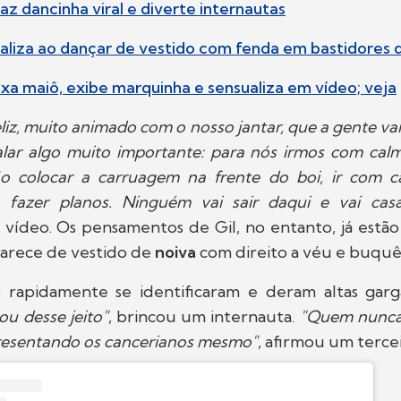
faz dancinha viral e diverte internautas
sualiza ao dançar de vestido com fenda em bastidores d
uxa maiô, exibe marquinha e sensualiza em vídeo; veja
eliz, muito animado com o nosso jantar, que a gente vai
alar algo muito importante: para nós irmos com cal
o colocar a carruagem na frente do boi, ir com cal
 fazer planos. Ninguém vai sair daqui e vai casa
 vídeo. Os pensamentos de Gil, no entanto, já estão
arece de vestido de
noiva
com direito a véu e buquê
 rapidamente se identificaram e deram altas gar
ou desse jeito"
, brincou um internauta.
"Quem nunc
resentando os cancerianos mesmo"
, afirmou um terce