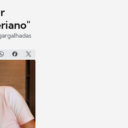
r
eriano"
gargalhadas