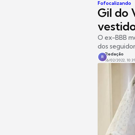
Fofocalizando
Gil do 
vestido
O ex-BBB mo
dos seguido
Redação
R
16/02/2022, 10:3