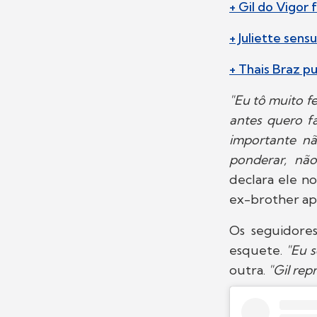
+ Gil do Vigor 
+ Juliette sen
+ Thais Braz p
"Eu tô muito f
antes quero f
importante nã
ponderar, não
declara ele no
ex-brother ap
Os seguidores
esquete.
"Eu s
outra.
"Gil rep