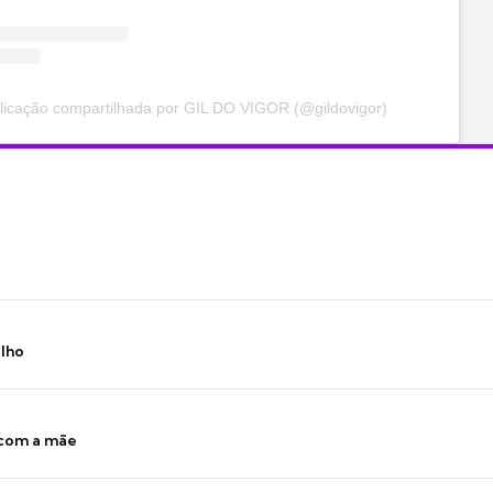
icação compartilhada por GIL DO VIGOR (@gildovigor)
ilho
 com a mãe