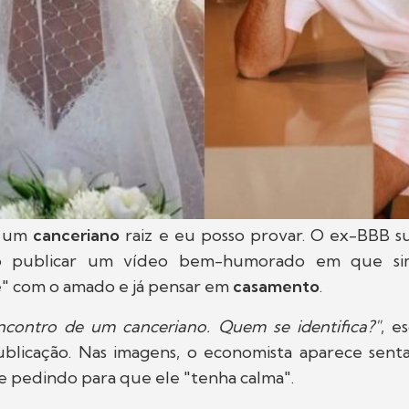
 um
canceriano
raiz e eu posso provar. O ex-BBB 
ao publicar um vídeo bem-humorado em que sim
e" com o amado e já pensar em
casamento
.
ncontro de um canceriano. Quem se identifica?"
, e
blicação. Nas imagens, o economista aparece sen
e pedindo para que ele "tenha calma".