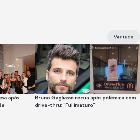
Ver tudo
esa após
Bruno Gagliasso recua após polêmica com
ãe
drive-thru: "Fui imaturo"