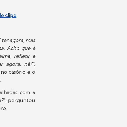
e clipe
 ter agora, mas
ma. Acho que é
ma, refletir e
r agora, né?"
,
 no casório e o
.
galhadas com a
a?
", perguntou
iro.