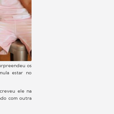
surpreendeu os
ula estar no
screveu ele na
tado com outra