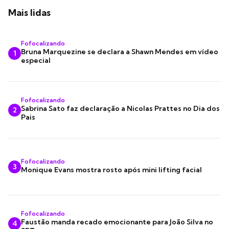
Mais lidas
Fofocalizando
Bruna Marquezine se declara a Shawn Mendes em vídeo
1
especial
Fofocalizando
Sabrina Sato faz declaração a Nicolas Prattes no Dia dos
2
Pais
Fofocalizando
3
Monique Evans mostra rosto após mini lifting facial
Fofocalizando
Faustão manda recado emocionante para João Silva no
4