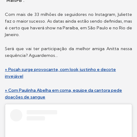
"MaisPB".
Com mais de 33 milhões de seguidores no Instagram, Juliette
faz o maior sucesso. As datas ainda estão sendo definidas, mas
é certo que haverá show na Paraíba, em São Paulo e no Rio de
Janeiro.
Será que vai ter participação da melhor amiga Anitta nessa
sequência? Aguardemos...
+ Pocah surge provocante, com look justinho e decote
invejável
+ Com Paulinha Abelha em coma, equipe da cantora pede
doações de sangue