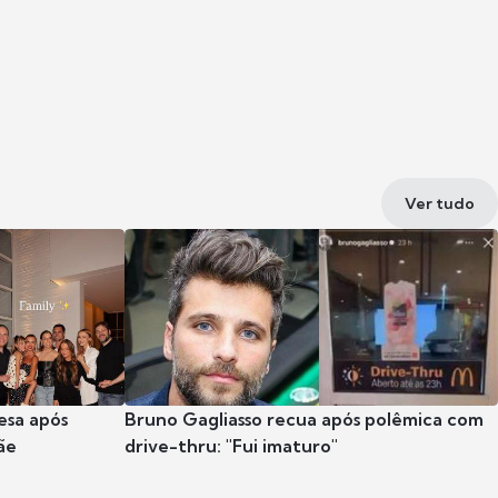
Ver tudo
esa após
Bruno Gagliasso recua após polêmica com
ãe
drive-thru: "Fui imaturo"