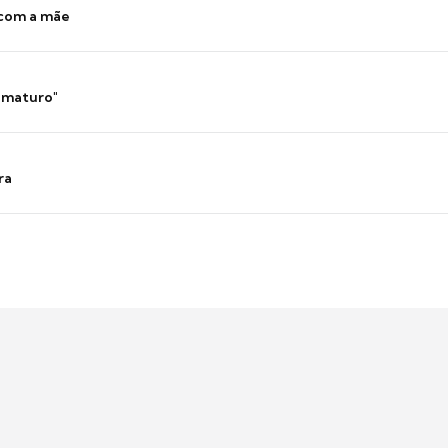
 com a mãe
 imaturo"
ra