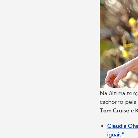
Na última terça
cachorro pela
Tom Cruise e 
Claudia Oha
iguais"