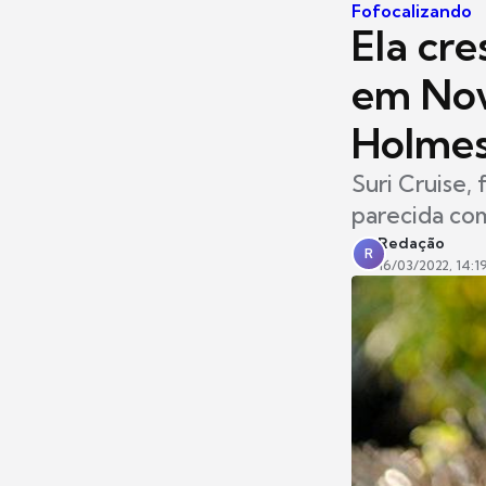
Fofocalizando
Ela cre
em Nov
Holmes
Suri Cruise,
parecida co
Redação
R
16/03/2022, 14:1