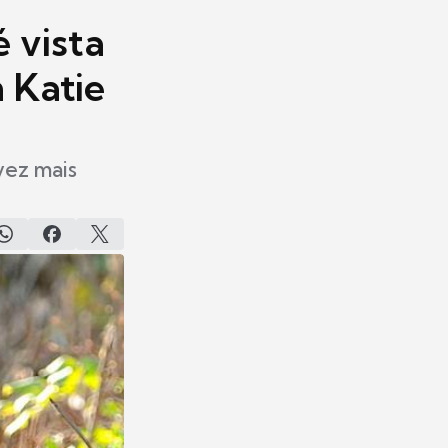
é vista
 Katie
vez mais