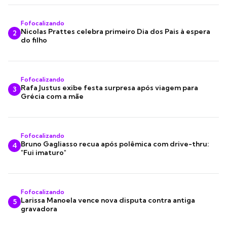
Fofocalizando
Nicolas Prattes celebra primeiro Dia dos Pais à espera
2
do filho
Fofocalizando
Rafa Justus exibe festa surpresa após viagem para
3
Grécia com a mãe
Fofocalizando
Bruno Gagliasso recua após polêmica com drive-thru:
4
"Fui imaturo"
Fofocalizando
Larissa Manoela vence nova disputa contra antiga
5
gravadora