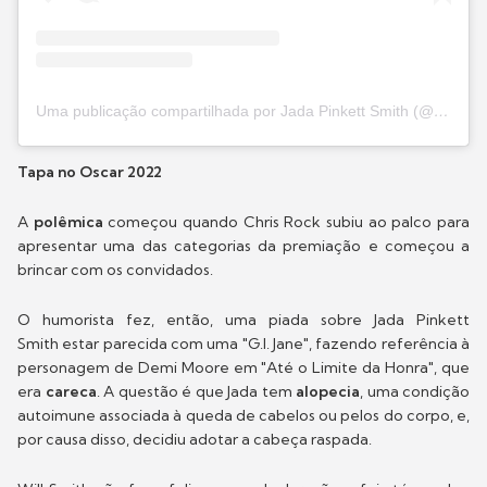
Uma publicação compartilhada por Jada Pinkett Smith (@jadapinkettsmith)
Tapa no Oscar 2022
A
polêmica
começou quando Chris Rock subiu ao palco para
apresentar uma das categorias da premiação e começou a
brincar com os convidados.
O humorista fez, então, uma piada sobre Jada Pinkett
Smith estar parecida com uma "G.I. Jane", fazendo referência à
personagem de Demi Moore em "Até o Limite da Honra", que
era
careca
. A questão é que Jada tem
alopecia
, uma condição
autoimune associada à queda de cabelos ou pelos do corpo, e,
por causa disso, decidiu adotar a cabeça raspada.