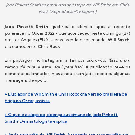
Jada Pinkett Smith se pronuncia após tapa de Will Smith em Chris
Rock (Reprodução/Instagram)
Jada Pinkett Smith
quebrou o silêncio após a recente
polêmica
no
Oscar 2022 -
que aconteceu neste domingo (27)
em Los Angeles (EUA) - envolvendo o seu marido,
Will Smith
,
e o comediante
Chris Rock
.
Em postagem no Instagram, a famosa escreveu:
"Esse é um
tempo de cura, e estou aqui para isso"
. A publicação teve os
comentários limitados, mas ainda assim Jada recebeu algumas
mensagens de apoio.
+ Dublador de Will Smith e Chris Rock cria versão brasileira de
briga no Oscar; assista
+ O que é a alopecia, doença autoimune de Jada Pinkett
Smith? Dermatologista explica
+ Após agressão de Will Smith, Academia convoca reunião em