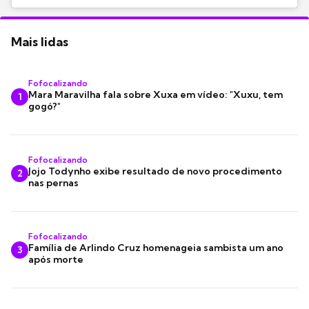
Mais lidas
Fofocalizando
Mara Maravilha fala sobre Xuxa em vídeo: "Xuxu, tem
1
gogó?"
Fofocalizando
Jojo Todynho exibe resultado de novo procedimento
2
nas pernas
Fofocalizando
Família de Arlindo Cruz homenageia sambista um ano
3
após morte