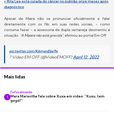
+ Rita Lee está curada do câncer no pulmão onze meses após
diagnóstico
Apesar de Maira não se pronunciar oficialmente e falar
diretamente com os fãs em suas redes sociais, - como
costuma fazer - a assessoria da dupla sertaneja desmentiu a
situação.
"A Maiara não está gravida"
, afirmou ao portal Em Off.
pic.twitter.com/K6mwsE6e9x
? Video EM OFF (@VideoEMOFF)
April 12, 2022
Mais lidas
Fofocalizando
Mara Maravilha fala sobre Xuxa em vídeo: "Xuxu, tem
1
gogó?"