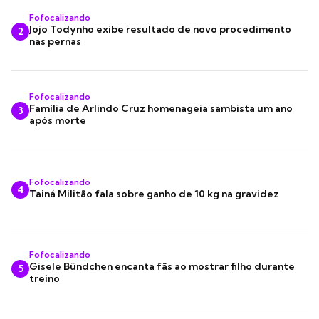
Fofocalizando
Jojo Todynho exibe resultado de novo procedimento
2
nas pernas
Fofocalizando
Família de Arlindo Cruz homenageia sambista um ano
3
após morte
Fofocalizando
4
Tainá Militão fala sobre ganho de 10 kg na gravidez
Fofocalizando
Gisele Bündchen encanta fãs ao mostrar filho durante
5
treino