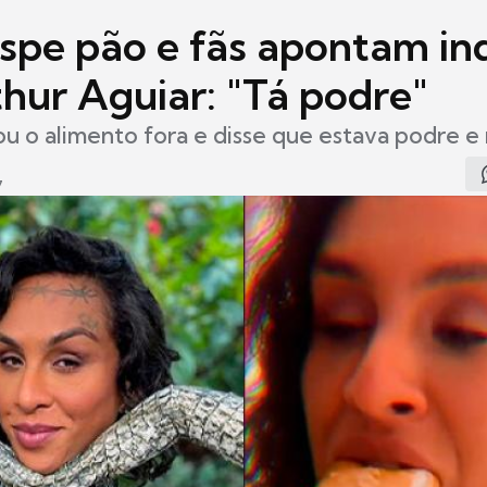
ospe pão e fãs apontam in
thur Aguiar: "Tá podre"
u o alimento fora e disse que estava podre 
7