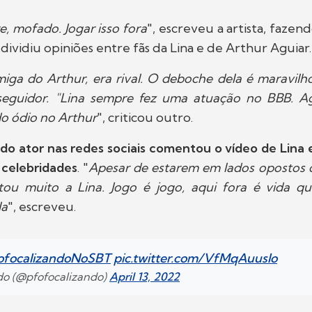
, mofado. Jogar isso fora
", escreveu a artista, fazend
 dividiu opiniões entre fãs da Lina e de Arthur Aguiar.
miga do Arthur, era rival. O deboche dela é maravilh
eguidor. "Lina sempre fez uma atuação no BBB. A
o ódio no Arthur
", criticou outro.
al do ator nas redes sociais comentou o vídeo de Lin
 celebridades
. "
Apesar de estarem em lados opostos d
tou muito a Lina. Jogo é jogo, aqui fora é vida q
la
", escreveu.
ofocalizandoNoSBT
pic.twitter.com/VfMqAuusIo
ndo (@pfofocalizando)
April 13, 2022