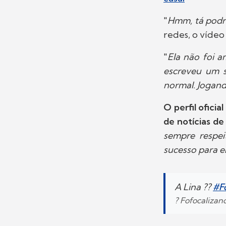
"
Hmm, tá podre
redes, o vídeo
"
Ela não foi a
escreveu um s
normal. Jogand
O perfil ofici
de notícias de
sempre respei
sucesso para e
A Lina ??
#F
? Fofocaliza