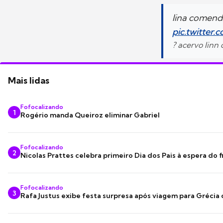
lina comend
pic.twitter
? acervo linn
Mais lidas
Fofocalizando
1
Rogério manda Queiroz eliminar Gabriel
Fofocalizando
2
Nicolas Prattes celebra primeiro Dia dos Pais à espera do f
Fofocalizando
3
Rafa Justus exibe festa surpresa após viagem para Grécia