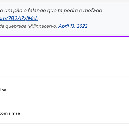
o um pão e falando que ta podre e mofado
.com/7B2A7zJMeL
 da quebrada (@linnacervo)
April 13, 2022
ilho
 com a mãe