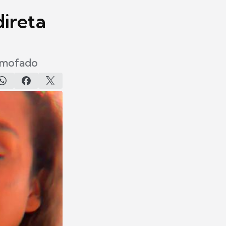
direta
e mofado