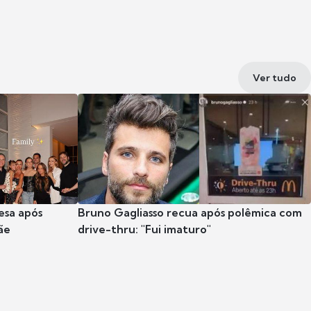
Ver tudo
esa após
Bruno Gagliasso recua após polêmica com
ãe
drive-thru: "Fui imaturo"