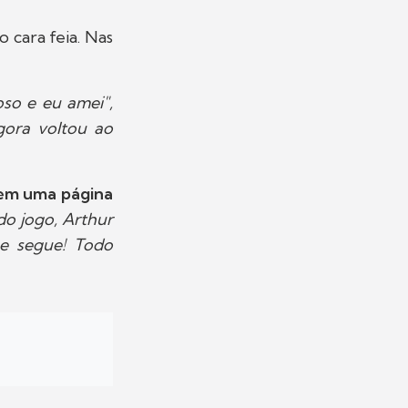
o cara feia. Nas
oso e eu amei",
gora voltou ao
a em uma página
o jogo, Arthur
ue segue! Todo