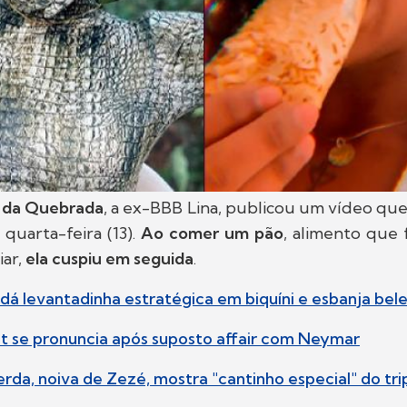
n da Quebrada
, a ex-BBB Lina, publicou um vídeo qu
 quarta-feira (13).
Ao comer um pão
, alimento que 
iar,
ela cuspiu em seguida
.
 dá levantadinha estratégica em biquíni e esbanja bel
t se pronuncia após suposto affair com Neymar
erda, noiva de Zezé, mostra "cantinho especial" do tri