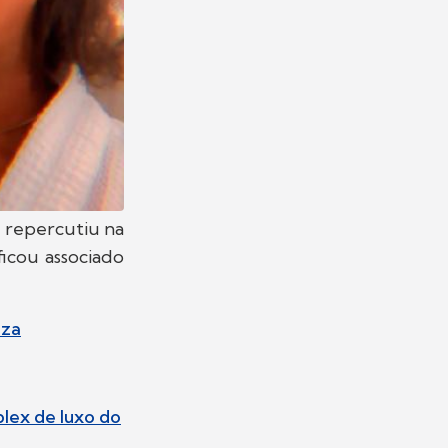
e repercutiu na
ficou associado
eza
plex de luxo do