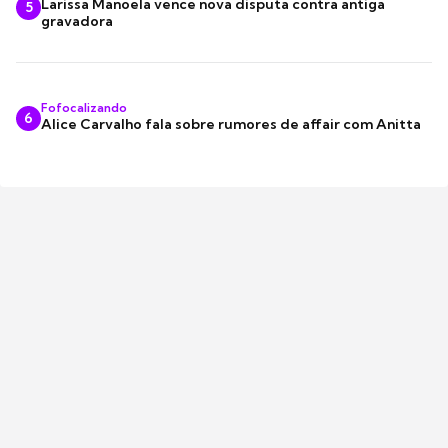
Larissa Manoela vence nova disputa contra antiga
5
gravadora
Fofocalizando
6
Alice Carvalho fala sobre rumores de affair com Anitta