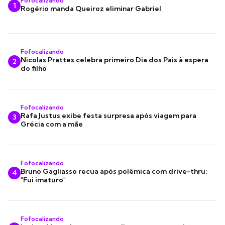
Fofocalizando
1
Rogério manda Queiroz eliminar Gabriel
Fofocalizando
Nicolas Prattes celebra primeiro Dia dos Pais à espera
2
do filho
Fofocalizando
Rafa Justus exibe festa surpresa após viagem para
3
Grécia com a mãe
Fofocalizando
Bruno Gagliasso recua após polêmica com drive-thru:
4
"Fui imaturo"
Fofocalizando