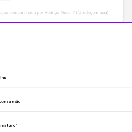
ação compartilhada por Rodrigo Mussi ? (@rodrigo.mussi)
ilho
 com a mãe
 imaturo"