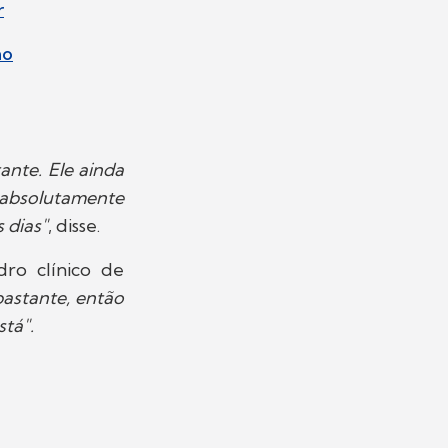
r
no
ante. Ele ainda
 absolutamente
 dias"
, disse.
ro clínico de
bastante, então
tá".