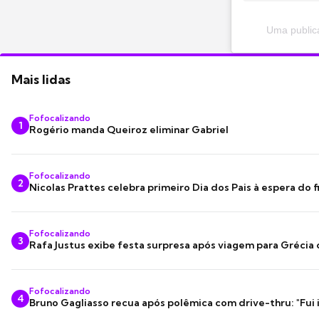
Uma public
Mais lidas
Fofocalizando
1
Rogério manda Queiroz eliminar Gabriel
Fofocalizando
2
Nicolas Prattes celebra primeiro Dia dos Pais à espera do f
Fofocalizando
3
Rafa Justus exibe festa surpresa após viagem para Grécia
Fofocalizando
4
Bruno Gagliasso recua após polêmica com drive-thru: "Fui