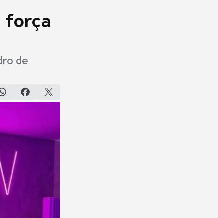
à força
dro de