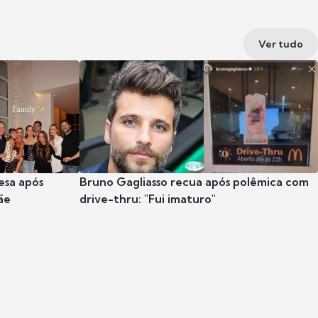
Ver tudo
esa após
Bruno Gagliasso recua após polêmica com
ãe
drive-thru: "Fui imaturo"