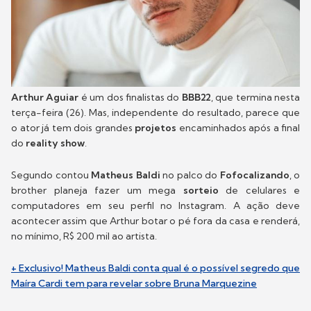
Arthur Aguiar
é um dos finalistas do
BBB22
, que termina nesta
terça-feira (26). Mas, independente do resultado, parece que
o ator já tem dois grandes
projetos
encaminhados após a final
do
reality show
.
Segundo contou
Matheus Baldi
no palco do
Fofocalizando
, o
brother planeja fazer um mega
sorteio
de celulares e
computadores em seu perfil no Instagram. A ação deve
acontecer assim que Arthur botar o pé fora da casa e renderá,
no mínimo, R$ 200 mil ao artista.
+ Exclusivo! Matheus Baldi conta qual é o possível segredo que
Maíra Cardi tem para revelar sobre Bruna Marquezine