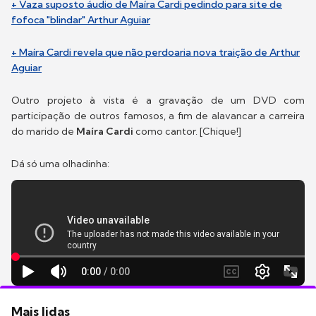
+ Vaza suposto áudio de Maíra Cardi pedindo para site de
fofoca "blindar" Arthur Aguiar
+ Maíra Cardi revela que não perdoaria nova traição de Arthur
Aguiar
Outro projeto à vista é a gravação de um DVD com
participação de outros famosos, a fim de alavancar a carreira
do marido de
Maíra Cardi
como cantor. [Chique!]
Dá só uma olhadinha:
Mais lidas