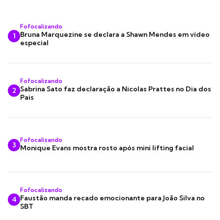
Fofocalizando
Bruna Marquezine se declara a Shawn Mendes em vídeo
1
especial
Fofocalizando
Sabrina Sato faz declaração a Nicolas Prattes no Dia dos
2
Pais
Fofocalizando
3
Monique Evans mostra rosto após mini lifting facial
Fofocalizando
Faustão manda recado emocionante para João Silva no
4
SBT