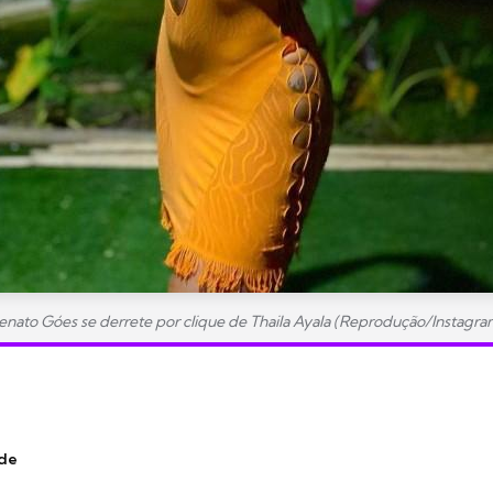
enato Góes se derrete por clique de Thaila Ayala (Reprodução/Instagra
nde