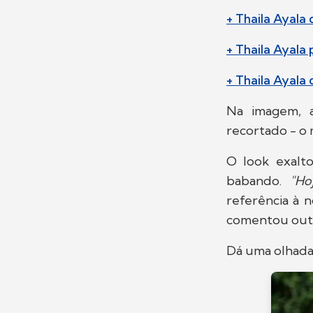
+ Thaila Ayala
+ Thaila Ayala
+ Thaila Ayal
Na imagem, a
recortado - o
O look exalto
babando.
"Hoj
referência à 
comentou out
Dá uma olhada