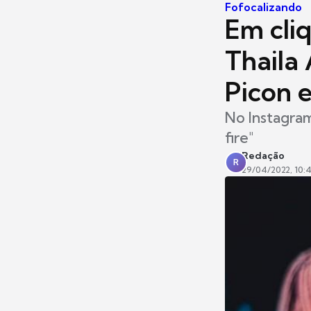
Fofocalizando
Em cli
Thaila
Picon 
No Instagram
fire"
Redação
R
29/04/2022, 10: