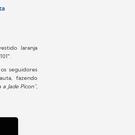
za
stido laranja
101".
 os seguidores
auta, fazendo
 a Jade Picon"
,