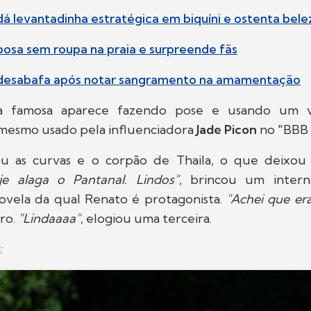
 dá levantadinha estratégica em biquíni e ostenta bele
 posa sem roupa na praia e surpreende fãs
a desabafa após notar sangramento na amamentação
 famosa aparece fazendo pose e usando um ve
 mesmo usado pela influenciadora
Jade Picon
no "BBB 
u as curvas e o corpão de Thaila, o que deixou
e alaga o Pantanal. Lindos"
, brincou um intern
novela da qual Renato é protagonista.
"Achei que era
ro.
"Lindaaaa"
, elogiou uma terceira.
: