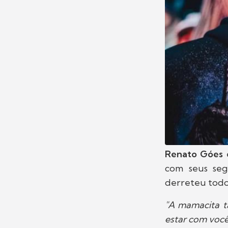
Renato Góes
com seus se
derreteu todo
"A mamacita tá
estar com voc