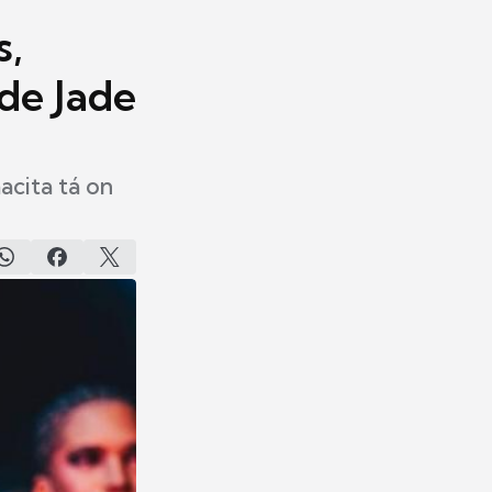
s,
de Jade
acita tá on