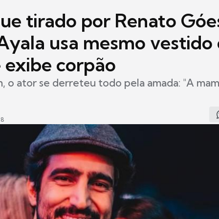
que tirado por Renato Góe
 Ayala usa mesmo vestido 
e exibe corpão
, o ator se derreteu todo pela amada: "A mam
48