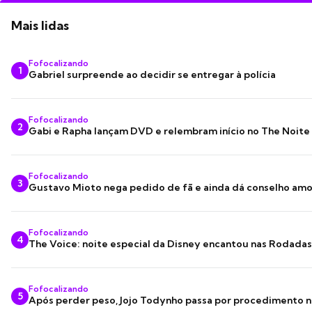
Mais lidas
Fofocalizando
1
Gabriel surpreende ao decidir se entregar à polícia
Fofocalizando
2
Gabi e Rapha lançam DVD e relembram início no The Noite
Fofocalizando
3
Gustavo Mioto nega pedido de fã e ainda dá conselho am
Fofocalizando
4
The Voice: noite especial da Disney encantou nas Rodada
Fofocalizando
5
Após perder peso, Jojo Todynho passa por procedimento n