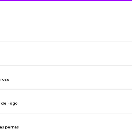
oroso
s de Fogo
as pernas