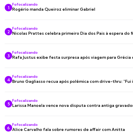
Fofocalizando
1
Rogério manda Queiroz eliminar Gabriel
Fofocalizando
2
Nicolas Prattes celebra primeiro Dia dos Pais à espera do f
Fofocalizando
3
Rafa Justus exibe festa surpresa após viagem para Grécia
Fofocalizando
4
Bruno Gagliasso recua após polêmica com drive-thru: "Fui
Fofocalizando
5
Larissa Manoela vence nova disputa contra antiga gravado
Fofocalizando
6
Alice Carvalho fala sobre rumores de affair com Anitta