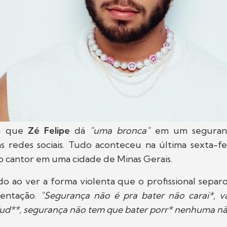
m que
Zé Felipe
dá
"uma bronca"
em um seguranç
 redes sociais. Tudo aconteceu na última sexta-fe
o cantor em uma cidade de Minas Gerais.
ado ao ver a forma violenta que o profissional sepa
sentação.
"Segurança não é pra bater não carai*, v
e fud**, segurança não tem que bater porr* nenhuma nã