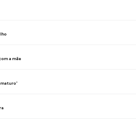
ilho
 com a mãe
 imaturo"
ra