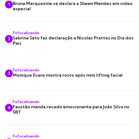
Bruna Marquezine se declara a Shawn Mendes em vídeo
1
especial
Fofocalizando
Sabrina Sato faz declaração a Nicolas Prattes no Dia dos
2
Pais
Fofocalizando
3
Monique Evans mostra rosto após mini lifting facial
Fofocalizando
Faustão manda recado emocionante para João Silva no
4
SBT
Fofocalizando