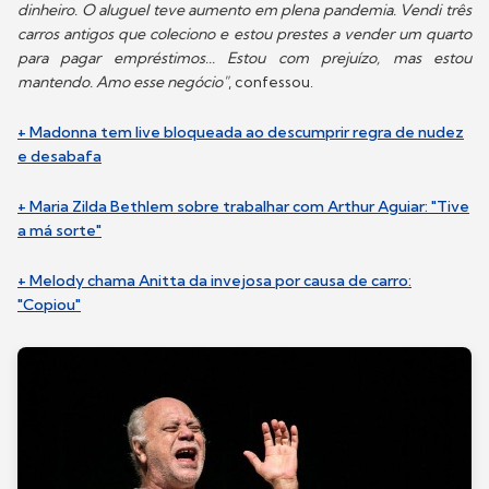
dinheiro. O aluguel teve aumento em plena pandemia. Vendi três
carros antigos que coleciono e estou prestes a vender um quarto
para pagar empréstimos... Estou com prejuízo, mas estou
mantendo. Amo esse negócio"
, confessou.
+ Madonna tem live bloqueada ao descumprir regra de nudez
e desabafa
+ Maria Zilda Bethlem sobre trabalhar com Arthur Aguiar: "Tive
a má sorte"
+ Melody chama Anitta da invejosa por causa de carro:
"Copiou"