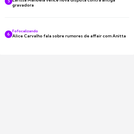
Larissa Manoela vence nova disputa contra antiga
5
gravadora
Fofocalizando
6
Alice Carvalho fala sobre rumores de affair com Anitta